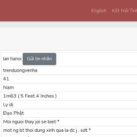
English
Kết Nối Tì
lan hanoi
Gửi tin nhắn
trenduongvenha
41
Nam
1m63 ( 5 Feet 4 Inches )
Ly dị
Đạo Phật
Moi nguoi thay joi se biet *
mot ng bt thoi dung xinh qua la dc j . sdt *