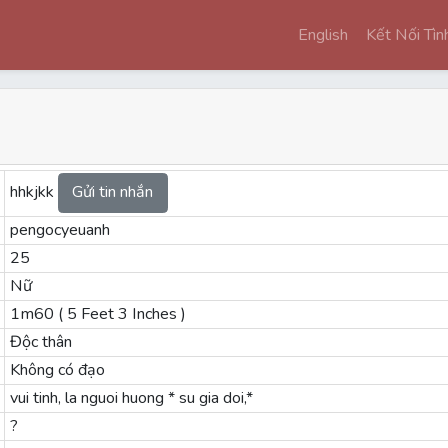
English
Kết Nối Tì
hhkjkk
Gửi tin nhắn
pengocyeuanh
25
Nữ
1m60 ( 5 Feet 3 Inches )
Độc thân
Không có đạo
vui tinh, la nguoi huong * su gia doi,*
?