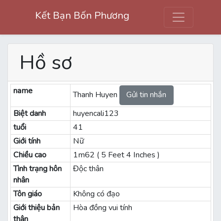
Kết Bạn Bốn Phương
Hồ sơ
name
Thanh Huyen
Gửi tin nhắn
Biệt danh
huyencali123
tuổi
41
Giới tính
Nữ
Chiều cao
1m62 ( 5 Feet 4 Inches )
Tình trạng hôn
Độc thân
nhân
Tôn giáo
Không có đạo
Giới thiệu bản
Hòa đồng vui tính
thân