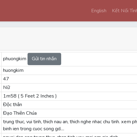
English
Kết Nối Tì
phuongkim
Gửi tin nhắn
huongkim
47
Nữ
1m58 ( 5 Feet 2 Inches )
Độc thân
Đạo Thiên Chúa
trung thuc, vui tinh, thich nau an, thich nghe nhac chu tinh. xem p
binh ien trong cuoc song gd....