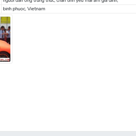
nguoi dan ong trung thuc, chan tinh yeu mai am gia dinh,
binh phuoc, Vietnam