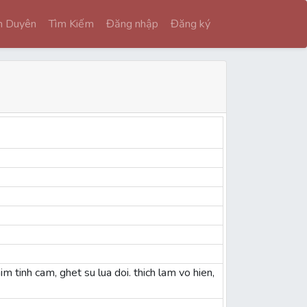
nh Duyên
Tìm Kiếm
Đăng nhập
Đăng ký
him tinh cam, ghet su lua doi. thich lam vo hien,