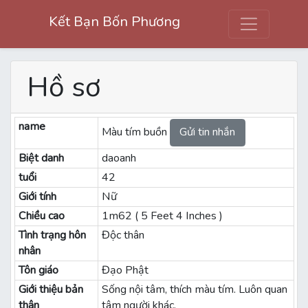
Kết Bạn Bốn Phương
Hồ sơ
name
Màu tím buồn
Gửi tin nhắn
Biệt danh
daoanh
tuổi
42
Giới tính
Nữ
Chiều cao
1m62 ( 5 Feet 4 Inches )
Tình trạng hôn
Độc thân
nhân
Tôn giáo
Đạo Phật
Giới thiệu bản
Sống nội tâm, thích màu tím. Luôn quan
thân
tâm người khác.