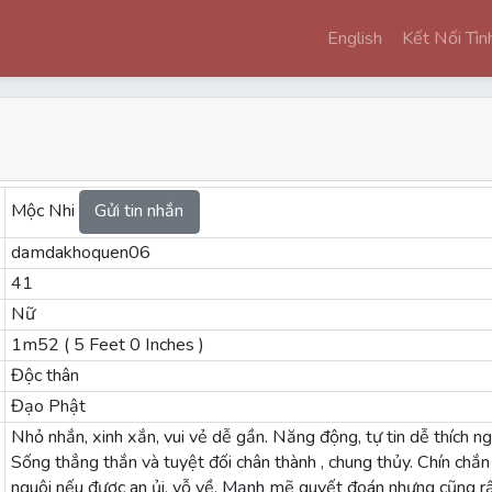
English
Kết Nối Tì
Mộc Nhi
Gửi tin nhắn
damdakhoquen06
41
Nữ
1m52 ( 5 Feet 0 Inches )
Độc thân
Đạo Phật
Nhỏ nhắn, xinh xắn, vui vẻ dễ gần. Năng động, tự tin dễ thích n
Sống thẳng thắn và tuyệt đối chân thành , chung thủy. Chín chắn
nguôi nếu được an ủi, vỗ về. Mạnh mẽ quyết đoán nhưng cũng rất